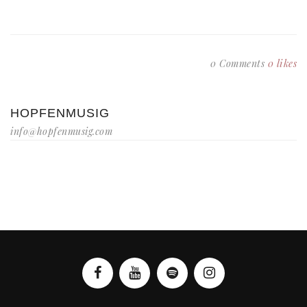
0 Comments
0
likes
HOPFENMUSIG
info@hopfenmusig.com