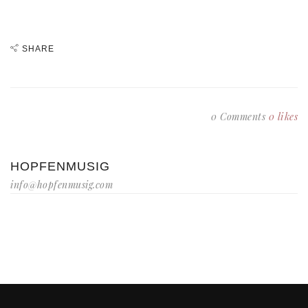
SHARE
0 Comments
0
likes
HOPFENMUSIG
info@hopfenmusig.com