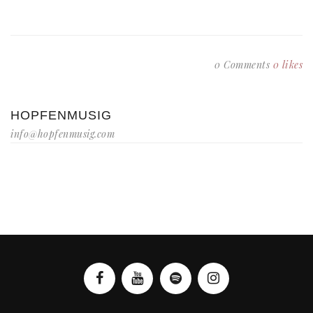
0 Comments
0
likes
HOPFENMUSIG
info@hopfenmusig.com