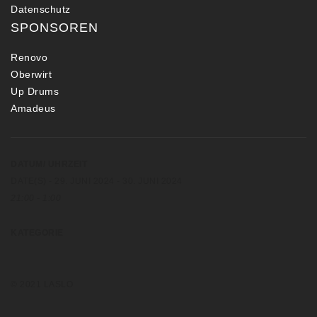
Datenschutz
SPONSOREN
Renovo
Oberwirt
Up Drums
Amadeus
DATUM/ UHRZEIT
DATE(S) - 29. JUNI 2024 - 30. JUNI 2024
21:00 - 1:00
KATEGORIE
© 2021 LASLO