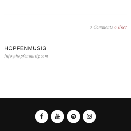
0 Comments
0
likes
HOPFENMUSIG
info@hopfenmusig.com