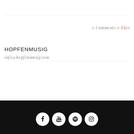
0 Comments
0
likes
HOPFENMUSIG
info@hopfenmusig.com