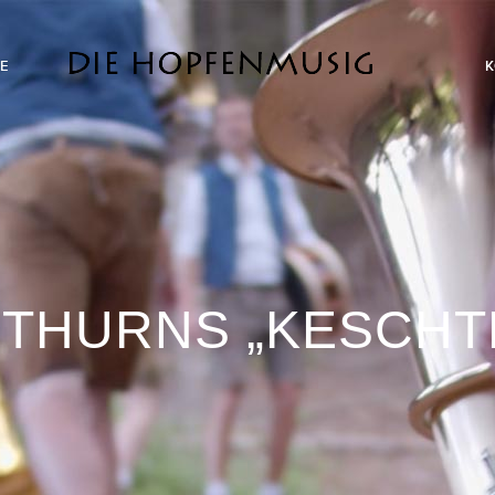
NE
THURNS „KESCHT