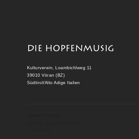
Kulturverein, Loambichlweg 11
39010 Vöran (BZ)
Südtirol/Alto Adige Italien
DATUM/ UHRZEIT
DATE(S) - 30. OKTOBER 2022
11:00 - 15:00