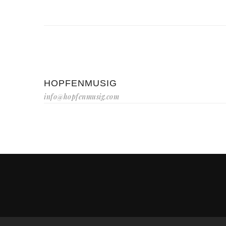
HOPFENMUSIG
info@hopfenmusig.com