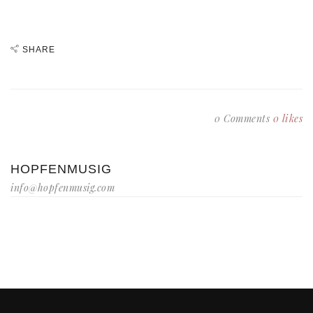
SHARE
0 Comments
0
likes
HOPFENMUSIG
info@hopfenmusig.com